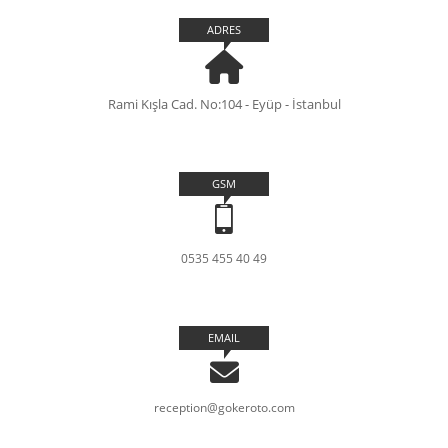
ADRES
Rami Kışla Cad. No:104 - Eyüp - İstanbul
GSM
0535 455 40 49
EMAIL
reception@gokeroto.com