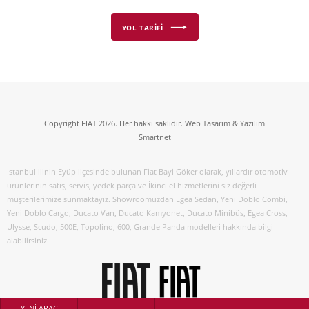
YOL TARİFİ
Copyright FIAT 2026. Her hakkı saklıdır. Web Tasarım & Yazılım
Smartnet
İstanbul ilinin Eyüp ilçesinde bulunan Fiat Bayi Göker olarak, yıllardır otomotiv
ürünlerinin satış, servis, yedek parça ve İkinci el hizmetlerini siz değerli
müşterilerimize sunmaktayız. Showroomuzdan Egea Sedan, Yeni Doblo Combi,
Yeni Doblo Cargo, Ducato Van, Ducato Kamyonet, Ducato Minibüs, Egea Cross,
Ulysse, Scudo, 500E, Topolino, 600, Grande Panda modelleri hakkında bilgi
alabilirsiniz.
YENİ ARAÇ