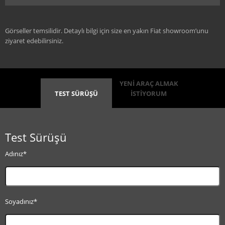
Görseller temsilidir. Detaylı bilgi için size en yakın Fiat showroom’unu
ziyaret edebilirsiniz.
YENİ ARAÇ ALMAK
TEST SÜRÜŞÜ
İSTİYORUM
Test Sürüşü
Adınız*
Soyadınız*