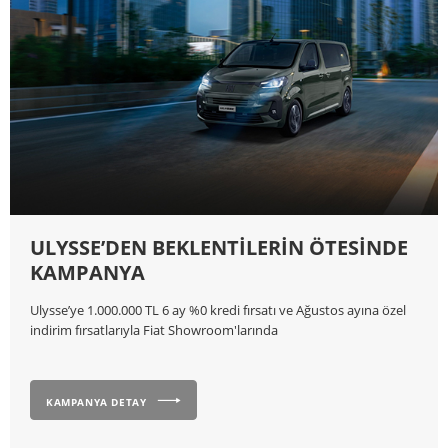
ULYSSE’DEN BEKLENTİLERİN ÖTESİNDE
KAMPANYA
Ulysse’ye 1.000.000 TL 6 ay %0 kredi fırsatı ve Ağustos ayına özel
indirim fırsatlarıyla Fiat Showroom'larında
KAMPANYA DETAY