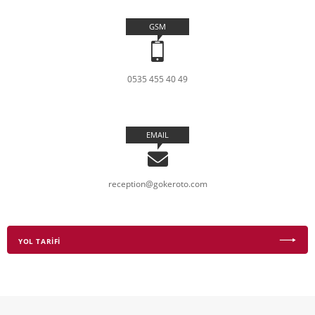
GSM
0535 455 40 49
EMAIL
reception@gokeroto.com
YOL TARİFİ