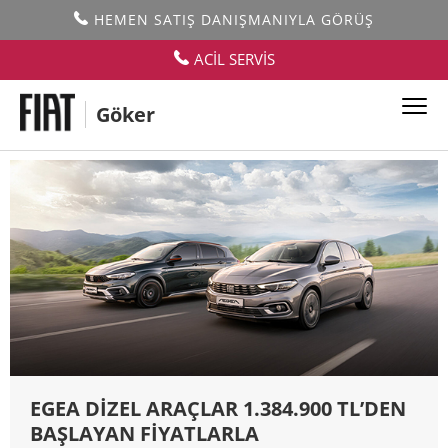
HEMEN SATIŞ DANIŞMANIYLA GÖRÜŞ
Kampanyalar
ACİL SERVİS
Göker
TÜM MODELLER
EGEA DİZEL ARAÇLAR 1.384.900 TL’DEN
BAŞLAYAN FİYATLARLA