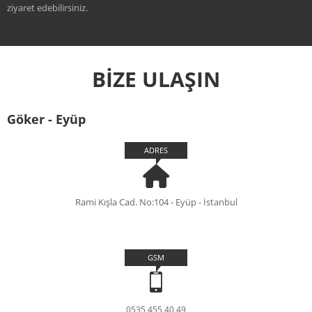
ziyaret edebilirsiniz.
BİZE ULAŞIN
Göker - Eyüp
ADRES
Rami Kışla Cad. No:104 - Eyüp - İstanbul
GSM
0535 455 40 49