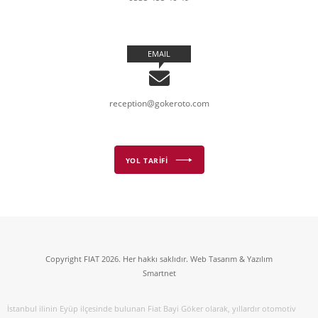
EMAIL
reception@gokeroto.com
YOL TARİFİ
Copyright FIAT 2026. Her hakkı saklıdır. Web Tasarım & Yazılım
Smartnet
İstanbul ilinin Eyüp ilçesinde bulunan Fiat Bayi Göker olarak, yıllardır otomotiv