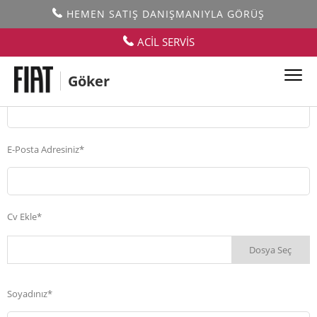
HEMEN SATIŞ DANIŞMANIYLA GÖRÜŞ
İnsan Kaynakları
ACİL SERVİS
Göker
Adınız*
E-Posta Adresiniz*
Cv Ekle*
Dosya Seç
Soyadınız*