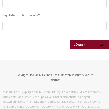
Cep Telefonu Numaranız*
Copyright FIAT 2026. Her hakkı saklıdır. Web Tasarım & Yazılım
Smartnet
İstanbul ilinin Eyüp ilçesinde bulunan Fiat Bayi Göker olarak, yıllardır otomotiv
ürünlerinin satış, servis, yedek parça ve İkinci el hizmetlerini siz değerli
müşterilerimize sunmaktayız. Showroomuzdan Egea Sedan, Yeni Doblo Combi,
Yeni Doblo Cargo, Ducato Van, Ducato Kamyonet, Ducato Minibüs, Egea Cross,