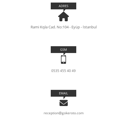
ADRES
Rami Kışla Cad. No:104 - Eyüp - İstanbul
GSM
0535 455 40 49
EMAIL
reception@gokeroto.com