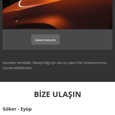
DAHA FAZLASI
Görseller temsilidir. Detaylı bilgi için size en yakın Fiat showroom’unu
ziyaret edebilirsiniz.
BİZE ULAŞIN
Göker - Eyüp