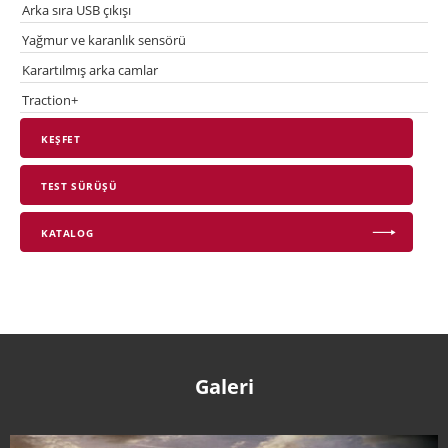
Arka sıra USB çıkışı
Yağmur ve karanlık sensörü
Karartılmış arka camlar
Traction+
KEŞFET
TEST SÜRÜŞÜ
KATALOG
Galeri