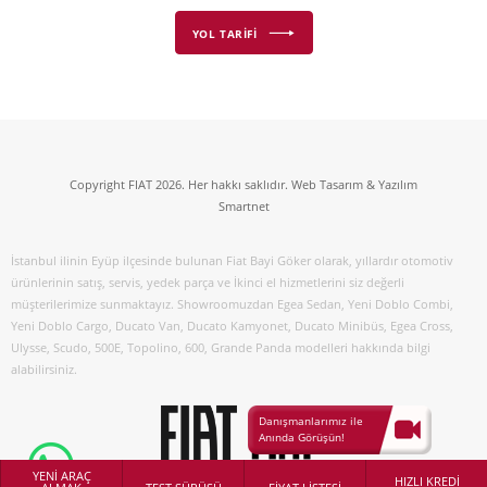
YOL TARİFİ
Copyright FIAT 2026. Her hakkı saklıdır. Web Tasarım & Yazılım
Smartnet
İstanbul ilinin Eyüp ilçesinde bulunan Fiat Bayi Göker olarak, yıllardır otomotiv
ürünlerinin satış, servis, yedek parça ve İkinci el hizmetlerini siz değerli
müşterilerimize sunmaktayız. Showroomuzdan Egea Sedan, Yeni Doblo Combi,
Yeni Doblo Cargo, Ducato Van, Ducato Kamyonet, Ducato Minibüs, Egea Cross,
Ulysse, Scudo, 500E, Topolino, 600, Grande Panda modelleri hakkında bilgi
alabilirsiniz.
Danışmanlarımız ile
Anında Görüşün!
YENİ ARAÇ
HIZLI KREDİ