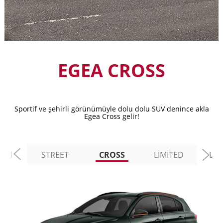
EGEA CROSS
Sportif ve şehirli görünümüyle dolu dolu SUV denince akla
Egea Cross gelir!
BAN
STREET
CROSS
LİMİTED
LO