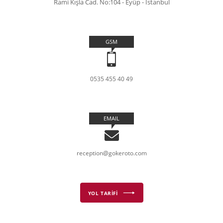
Rami Kışla Cad. No:104 - Eyüp - İstanbul
GSM
0535 455 40 49
EMAIL
reception@gokeroto.com
YOL TARİFİ