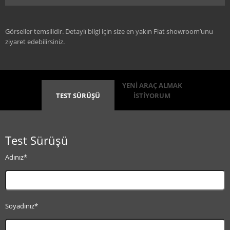
Görseller temsilidir. Detaylı bilgi için size en yakın Fiat showroom’unu
ziyaret edebilirsiniz.
YENİ ARAÇ ALMAK
TEST SÜRÜŞÜ
İSTİYORUM
Test Sürüşü
Adınız*
Soyadınız*