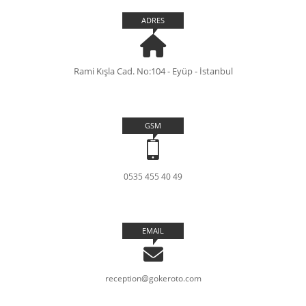
ADRES
Rami Kışla Cad. No:104 - Eyüp - İstanbul
GSM
0535 455 40 49
EMAIL
reception@gokeroto.com