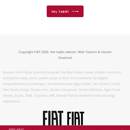
YOL TARİFİ
Copyright FIAT 2026. Her hakkı saklıdır. Web Tasarım & Yazılım
Smartnet
İstanbul ilinin Eyüp ilçesinde bulunan Fiat Bayi Göker olarak, yıllardır otomotiv
ürünlerinin satış, servis, yedek parça ve İkinci el hizmetlerini siz değerli
müşterilerimize sunmaktayız. Showroomuzdan Egea Sedan, Yeni Doblo Combi,
Yeni Doblo Cargo, Ducato Van, Ducato Kamyonet, Ducato Minibüs, Egea Cross,
Ulysse, Scudo, 500E, Topolino, 600, Grande Panda modelleri hakkında bilgi
alabilirsiniz.
YENİ ARAÇ